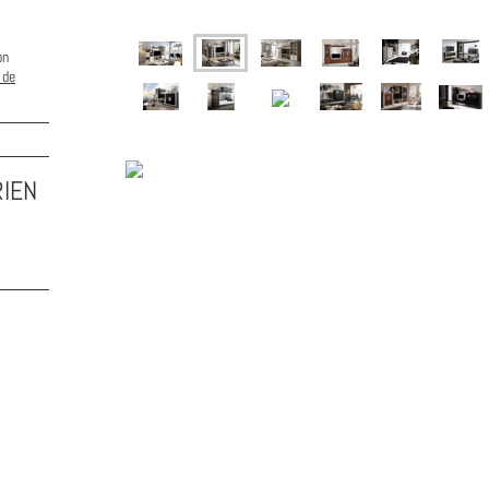
on
 de
IEN